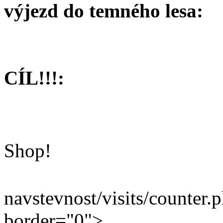
výjezd do temného lesa:
CÍL!!!:
Shop!
navstevnost/visits/counter.
border="0">