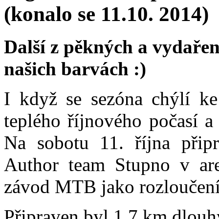
(konalo se 11.10. 2014)
Další z pěkných a vydařen
našich barvách :)
I když se sezóna chýlí ke
teplého říjnového počasí a
Na sobotu 11. října přip
Author team Stupno v are
závod MTB jako rozloučení
Připraven byl 1.7 km dlouh